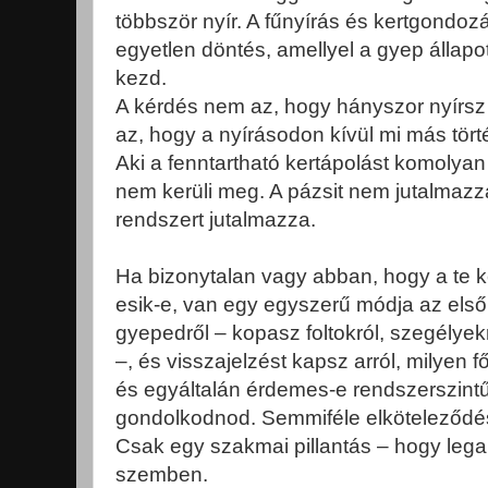
többször nyír. A fűnyírás és kertgondo
egyetlen döntés, amellyel a gyep állapo
kezd.
A kérdés nem az, hogy hányszor nyírs
az, hogy a nyírásodon kívül mi más tört
Aki a fenntartható kertápolást komolyan 
nem kerüli meg. A pázsit nem jutalmazz
rendszert jutalmazza.
Ha bizonytalan vagy abban, hogy a te k
esik-e, van egy egyszerű módja az első 
gyepedről – kopasz foltokról, szegélyekrő
–, és visszajelzést kapsz arról, milyen f
és egyáltalán érdemes-e rendszerszint
gondolkodnod. Semmiféle elköteleződ
Csak egy szakmai pillantás – hogy legal
szemben.