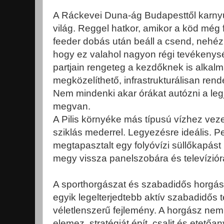
A Ráckevei Duna-ág Budapesttől karnyú
világ. Reggel hatkor, amikor a köd még 
feeder dobás után beáll a csend, nehéz 
hogy ez valahol nagyon régi tevékenysé
partjain rengeteg a kezdőknek is alkal
megközelíthető, infrastrukturálisan rend
Nem mindenki akar órákat autózni a legjo
megvan.
A Pilis környéke más típusú vízhez veze
sziklás mederrel. Legyezésre ideális. Pe
megtapasztalt egy folyóvízi süllőkapás
megy vissza panelszobára és televízió
A sporthorgászat és szabadidős horgá
egyik legelterjedtebb aktív szabadidős
véletlenszerű fejlemény. A horgász nem
elemez, stratégiát épít, csalit és etetőa