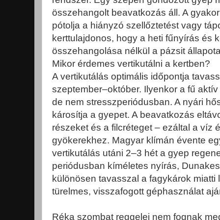
összehangolt beavatkozás áll. A gyak
pótolja a hiányzó szellőztetést vagy táp
kerttulajdonos, hogy a heti fűnyírás és
összehangolása nélkül a pázsit állapota
Mikor érdemes vertikutálni a kertben?
A vertikutálás optimális időpontja tavas
szeptember–október. Ilyenkor a fű aktí
de nem stresszperiódusban. A nyári hős
károsítja a gyepet. A beavatkozás eltávo
részeket és a filcréteget – ezáltal a víz
gyökerekhez. Magyar klímán évente egy
vertikutálás utáni 2–3 hét a gyep regen
periódusban kíméletes nyírás, Dunakes
különösen tavasszal a fagykárok miatti 
türelmes, visszafogott géphasználat aján
Réka szombat reggelei nem fognak megv