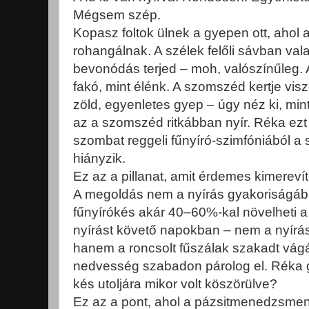
Mégsem szép.
Kopasz foltok ülnek a gyepen ott, ahol 
rohangálnak. A szélek felőli sávban val
bevonódás terjed – moh, valószínűleg. 
fakó, mint élénk. A szomszéd kertje vis
zöld, egyenletes gyep – úgy néz ki, min
az a szomszéd ritkábban nyír. Réka ezt
szombat reggeli fűnyíró-szimfóniából a
hiányzik.
Ez az a pillanat, amit érdemes kimerevít
A megoldás nem a nyírás gyakoriságáb
fűnyírókés akár 40–60%-kal növelheti a
nyírást követő napokban – nem a nyírás t
hanem a roncsolt fűszálak szakadt vágá
nedvesség szabadon párolog el. Réka 
kés utoljára mikor volt köszörülve?
Ez az a pont, ahol a pázsitmenedzsmen