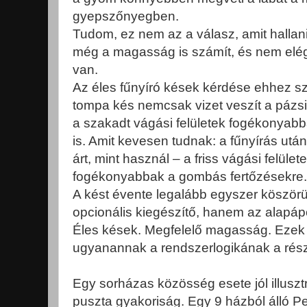
gyepszőnyegben.
Tudom, ez nem az a válasz, amit hallani
még a magasság is számít, és nem elég
van.
Az éles fűnyíró kések kérdése ehhez s
tompa kés nemcsak vizet veszít a pázsi
a szakadt vágási felületek fogékonyab
is. Amit kevesen tudnak: a fűnyírás utá
árt, mint használ – a friss vágási felül
fogékonyabbak a gombás fertőzésekre.
A kést évente legalább egyszer köszörül
opcionális kiegészítő, hanem az alapáp
Éles kések. Megfelelő magasság. Ezek
ugyanannak a rendszerlogikának a rész
Egy sorházas közösség esete jól illusztr
puszta gyakoriság. Egy 9 házból álló P