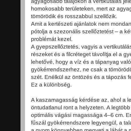
agyagosabb talajokon a vertikutálás je
homokosabb területeken, mert az agya
tömörödik és rosszabbul szellőzik.
Amit a kertészeti ajánlatok nem mondana
pótolja a szezonális szellőztetést – a 
problémát kezel.
A gyepszellőztetés, vagyis a vertikutálá
részeket és a filcréteget távolítja el a gy
lehetővé, hogy a víz és a tápanyag val
gyökérrendszerhez, ne csak a tömörödöt
szét. Enélkül az öntözés és a tápozás fe
Ez a különbség.
A kaszamagasság kérdése az, ahol a le
öntudatlanul ront a helyzeten. A legtöb
optimális vágási magassága 4–6 cm. En
fűszál gyökérrendszere legyengül, a tal
a gyom könnyebben megveti a lábát a 