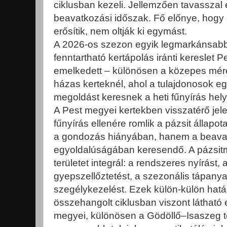
ciklusban kezeli. Jellemzően tavasszal é
beavatkozási időszak. Fő előnye, hog
erősítik, nem oltják ki egymást.
A 2026-os szezon egyik legmarkánsabb
fenntartható kertápolás iránti kereslet
emelkedett – különösen a közepes mére
házas kerteknél, ahol a tulajdonosok e
megoldást keresnek a heti fűnyírás hely
A Pest megyei kertekben visszatérő jel
fűnyírás ellenére romlik a pázsit álla
a gondozás hiányában, hanem a beav
egyoldalúságában keresendő. A pázsi
területet integrál: a rendszeres nyírást, 
gyepszellőztetést, a szezonális tápanya
szegélykezelést. Ezek külön-külön hatá
összehangolt ciklusban viszont látható
megyei, különösen a Gödöllő–Isaszeg t