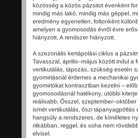
közösség a közös pázsitot évenként fo
mindig más lakó, mindig más géppel, 
eredmény egyenetlen, foltonként különbö
amelyen a gyomosodás évről évre erős
hiányzott. A rendszer hiányzott.
A szezonális kertápolási ciklus a pázs
Tavasszal, április–május között indul a 
vertikutálás, tápozás, szükség esetén s
gyomirtásnál érdemes a mechanikai gyo
gyomirtókat kontrasztban kezelni – előbb
gyomosodásnál hatékony, utóbbi kiterje
reálisabb. Ősszel, szeptember–október k
ismét vertikutálás, őszi tápanyagpótlás
hangsúly a rendszeres, de kíméletes n
ritkábban, reggel, és soha nem rövidebb
elvisel.