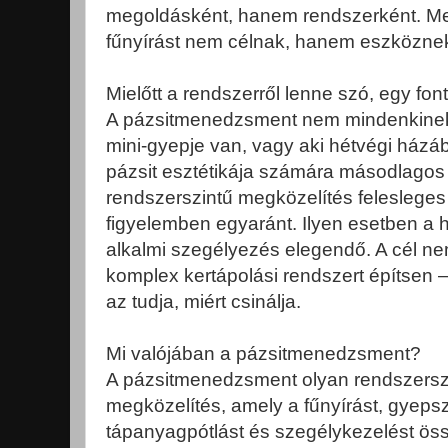
megoldásként, hanem rendszerként. Me
fűnyírást nem célnak, hanem eszköznek 
Mielőtt a rendszerről lenne szó, egy fo
A pázsitmenedzsment nem mindenkinek
mini-gyepje van, vagy aki hétvégi házába
pázsit esztétikája számára másodlago
rendszerszintű megközelítés felesleges 
figyelemben egyaránt. Ilyen esetben a h
alkalmi szegélyezés elegendő. A cél n
komplex kertápolási rendszert építsen 
az tudja, miért csinálja.
Mi valójában a pázsitmenedzsment?
A pázsitmenedzsment olyan rendszerszi
megközelítés, amely a fűnyírást, gyepsz
tápanyagpótlást és szegélykezelést ös