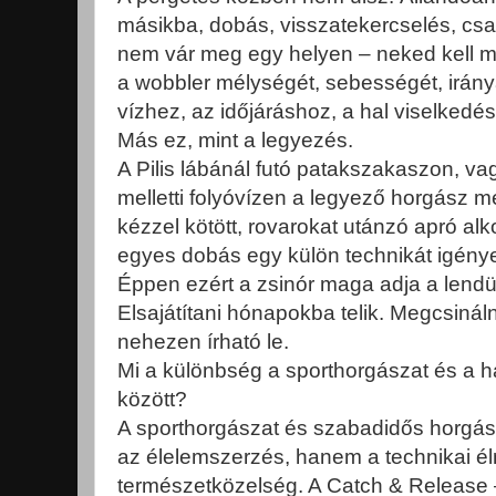
másikba, dobás, visszatekercselés, csal
nem vár meg egy helyen – neked kell m
a wobbler mélységét, sebességét, irány
vízhez, az időjáráshoz, a hal viselked
Más ez, mint a legyezés.
A Pilis lábánál futó patakszakaszon, va
melletti folyóvízen a legyező horgász 
kézzel kötött, rovarokat utánzó apró al
egyes dobás egy külön technikát igényel.
Éppen ezért a zsinór maga adja a lendül
Elsajátítani hónapokba telik. Megcsinálni
nehezen írható le.
Mi a különbség a sporthorgászat és a
között?
A sporthorgászat és szabadidős horgás
az élelemszerzés, hanem a technikai é
természetközelség. A Catch & Release