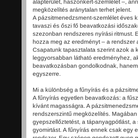
alapterület, haszonkert-szemlélet –, an
megközelítés aránytalan terhet jelent.
A pázsitmenedzsment-szemlélet éves kert
tavaszi és őszi fő beavatkozási időszak
szezonban rendszeres nyírási ritmust.
hozza meg az eredményt – a rendszer a 
Csapatunk tapasztalata szerint azok a k
leggyorsabban látható eredményhez, a
beavatkozásban gondolkodnak, hanem
egyszerre.
Mi a különbség a fűnyírás és a pázsit
A fűnyírás egyetlen beavatkozás: a fűs
kívánt magasságra. A pázsitmenedzsm
rendszerszintű megközelítés. Magában f
gyepszellőztetést, a tápanyagpótlást, a
gyomirtást. A fűnyírás ennek csak egy e
rendszer. Egy szépen gondozott gyep m