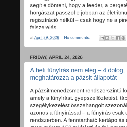
segít eldönteni, hogy a feeder, a perget
horgászat passzol-e jobban az életritmu
regisztráció nélkül – csak hogy ne a p
felszerelés.
at
April 29, 2026
No comments:
FRIDAY, APRIL 24, 2026
A heti fűnyírás nem elég – 4 dolog,
meghatározza a pázsit állapotát
A pázsitmenedzsment rendszerszintű ke
amely a fűnyírást, gyepszellőztetést, t
szegélykezelést összehangolt szezonál
azonos a fűnyírással – a fűnyírás csak 
rendszerben. A fenntartható kertápolás 