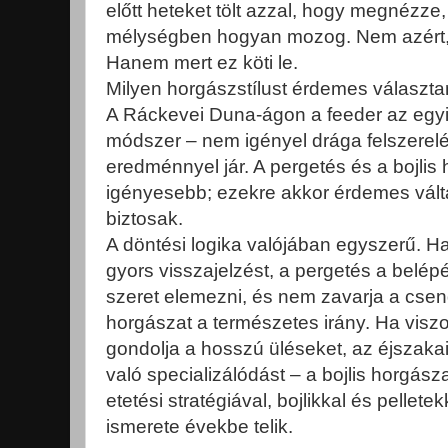
előtt heteket tölt azzal, hogy megnézze
mélységben hogyan mozog. Nem azért, 
Hanem mert ez köti le.
Milyen horgászstílust érdemes választ
A Ráckevei Duna-ágon a feeder az egy
módszer – nem igényel drága felszerelé
eredménnyel jár. A pergetés és a bojlis 
igényesebb; ezekre akkor érdemes vált
biztosak.
A döntési logika valójában egyszerű. H
gyors visszajelzést, a pergetés a belépé
szeret elemezni, és nem zavarja a csen
horgászat a természetes irány. Ha visz
gondolja a hosszú üléseket, az éjszaka
való specializálódást – a bojlis horgászat
etetési stratégiával, bojlikkal és pellet
ismerete évekbe telik.