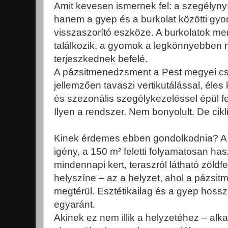
Amit kevesen ismernek fel: a szegélynyí
hanem a gyep és a burkolat közötti gy
visszaszorító eszköze. A burkolatok men
találkozik, a gyomok a legkönnyebben
terjeszkednek befelé.
A pázsitmenedzsment a Pest megyei cs
jellemzően tavaszi vertikutálással, éles
és szezonális szegélykezeléssel épül fe
Ilyen a rendszer. Nem bonyolult. De cikl
Kinek érdemes ebben gondolkodnia? A 
igény, a 150 m² feletti folyamatosan ha
mindennapi kert, teraszról látható zöldfe
helyszíne – az a helyzet, ahol a pázsi
megtérül. Esztétikailag és a gyep hoss
egyaránt.
Akinek ez nem illik a helyzetéhez – alka