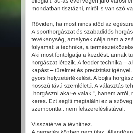
elfoglalt, 30-as évei végén járó városi
mondatban tisztázni, miről is van szó va
Röviden, ha most nincs időd az egészr
A sporthorgászat és szabadidős horgás
tevékenység, amelynek célja nem a z
folyamat: a technika, a természetközel
Aki most fontolgatja a kezdést, annak tu
horgászat létezik. A feeder technika – ah
kapást – türelmet és precizitást igénye
gyors helyzetértékelést. A bojlis horgász
hosszú távú szemléletű. A választás teh
„horgászni akar-e valaki", hanem arról, 
keres. Ezt segíti megtalálni ez a szöve
szemponttal, nem felszereléslistával.
Visszatérve a tévhithez.
A pergetés közben nem ülsz. Állandóan