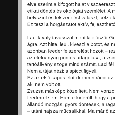
elve szerint a kifogott halat visszaeresz
etikai döntés és ökológiai szemlélet. A 
helyszínt és felszerelést választ, célzo
Ez teszi a horgászatot aktív, fejleszthe
Laci tavaly tavasszal ment ki először Ge
ágra. Azt hitte, leül, kiveszi a botot, és 
azonban feeder felszerelést hozott – r
az etetőanyag pontos adagolása, a zsi
tartóállvány szöge mind számít. Laci fél ó
Nem a tájat nézi: a spicct figyeli.
Ez az első kapás előtti koncentráció az,
aki nem volt ott.
Zsuzsa másképp közelített. Nem vonzo
feederrel sem. Hamar kiderült, hogy a pe
állandó mozgás, gyors döntések, a raga
– utáni hajsza műcsalikkal. Ma már ő a