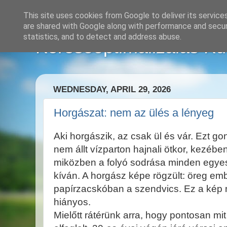
This site uses cookies from Google to deliver its service
are shared with Google along with performance and securi
statistics, and to detect and address abuse.
Keresőoptimalizálás Kül
WEDNESDAY, APRIL 29, 2026
Horgászat: nem az ülés a lényeg
Aki horgászik, az csak ül és vár. Ezt g
nem állt vízparton hajnali ötkor, kezébe
miközben a folyó sodrása minden egye
kíván. A horgász képe rögzült: öreg embe
papírzacskóban a szendvics. Ez a kép
hiányos.
Mielőtt rátérünk arra, hogy pontosan mit