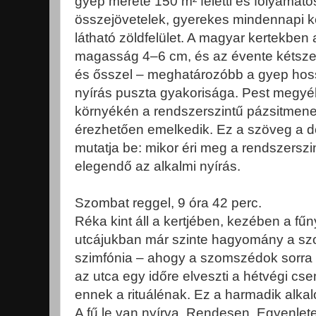
gyep mérete 150 m² feletti és folyamatos
összejövetelek, gyerekes mindennapi ke
látható zöldfelület. A magyar kertekben a
magasság 4–6 cm, és az évente kétszeri
és ősszel – meghatározóbb a gyep hossz
nyírás puszta gyakorisága. Pest megy
környékén a rendszerszintű pázsitmene
érezhetően emelkedik. Ez a szöveg a 
mutatja be: mikor éri meg a rendszerszi
elegendő az alkalmi nyírás.
Szombat reggel, 9 óra 42 perc.
Réka kint áll a kertjében, kezében a fűn
utcájukban már szinte hagyomány a szo
szimfónia – ahogy a szomszédok sorra 
az utca egy időre elveszti a hétvégi cse
ennek a rituálénak. Ez a harmadik alk
A fű le van nyírva. Rendesen. Egyenlet