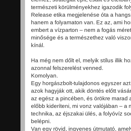
természeti körülményekhez igazodik fo
Release etika megjelenése óta a hang
hanem a folyamaton van. Ez az, ami ho
embert a vízparton – nem a fogás mére
minősége és a természethez való viszo
kínál.
Ha még nem dőlt el, melyik stílus illik
azonnal felszerelést venned.
Komolyan.
Egy horgászbolt-tulajdonos egyszer azt
azok hagyják ott, akik döntés előtt vásá
az egész a pincében, és örökre marad a
előbb kideríteni, mi vonz valójában – a
technika, az éjszakai ülés, a folyóvíz s
belépni.
Van egy rövid, ingyenes útmutató, ame