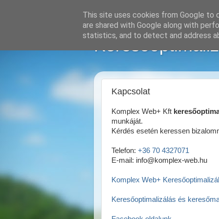
This site uses cookies from Google to de
are shared with Google along with perfo
statistics, and to detect and address a
Keresőoptimaliz
Kapcsolat
Komplex Web+ Kft
keresőoptima
munkáját.
Kérdés esetén keressen bizalom
Telefon:
+36 70 4327071
E-mail: info@komplex-web.hu
Komplex Web+ Keresőoptimalizál
Keresőoptimalizálás és keresőma