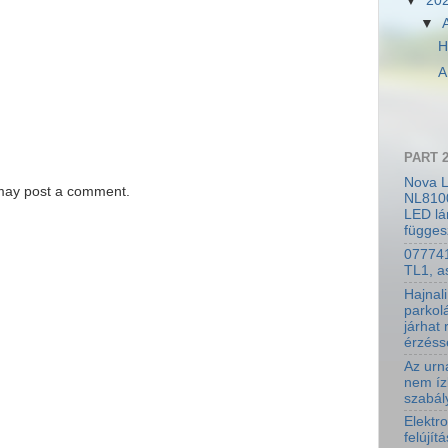
▼
20
▼
H
A
PART 
Nova 
 may post a comment.
NL810
LED l
függes
07774
TL1, a
Hajnali
parkol
járhat 
érzéss
Az urn
nem íz
szabál
Elektr
felújít