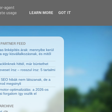
ser-agent
rate usage
LEARN MORE
GOT IT
 PARTNER FEED
jas linképítés árak: mennyibe kerül
a egy kisvállalkozásnak, és mitől
cklinknek hittél, már büntethet
eset írsz – rosszul írsz: 5 tartalmi
 SEO hibák nem látszanak, de a
rod megsinyli
motor-optimalizálás: a 2026-os
i forgalom így oszlik el
ARCHIVE