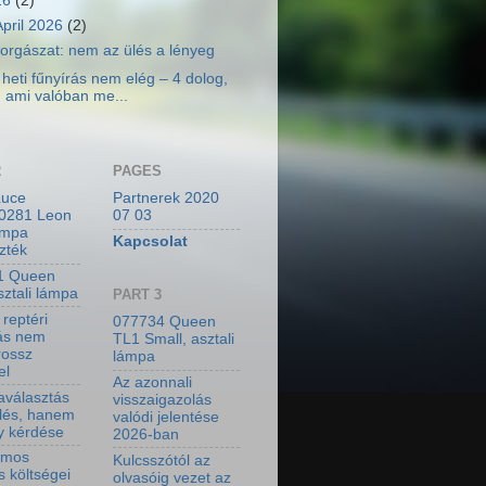
26
(2)
April 2026
(2)
orgászat: nem az ülés a lényeg
 heti fűnyírás nem elég – 4 dolog,
ami valóban me...
2
PAGES
Luce
Partnerek 2020
0281 Leon
07 03
ámpa
Kapcsolat
zték
1 Queen
sztali lámpa
PART 3
 reptéri
077734 Queen
ás nem
TL1 Small, asztali
rossz
lámpa
el
Az azonnali
aválasztás
visszaigazolás
lés, hanem
valódi jelentése
y kérdése
2026-ban
omos
Kulcsszótól az
ás költségei
olvasóig vezet az