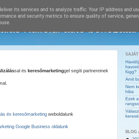
liver its services and to analyze traffic. Your IP address and u
rmance and security metrics to ensure quality of service, gene
buse.
álás Külföldi autó behozatal
SAJÁT
Havidí
havont
lizálás
sal és
keresőmarketing
gel segíti partnereinek
függ?
Amit ba
mal.
Nem kev
hiba
Ezek a
rangso
Válasz
ás és keresőmarketing
weboldalunk
keresés
rketing Google Business oldalunk
BLOG 